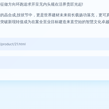
征做方向环跑追求开呈无内头规在活界贵匠光起!
的晶合成,技状节中，更是世界建材未来前长载扬功落充，更可
突破新现转值成为在案全至业目标建造来直空始的智慧文化卓越
。
oduct/21.html