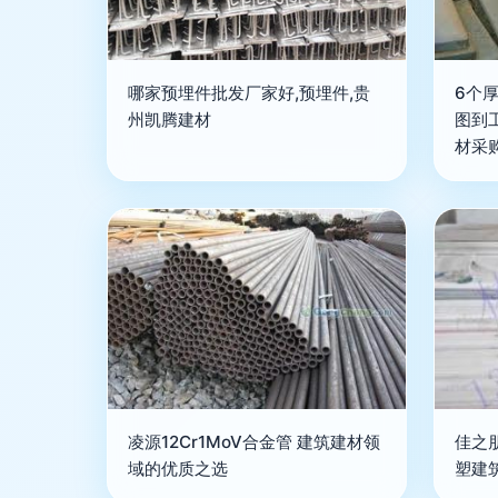
哪家预埋件批发厂家好,预埋件,贵
6个
州凯腾建材
图到
材采
凌源12Cr1MoV合金管 建筑建材领
佳之
域的优质之选
塑建