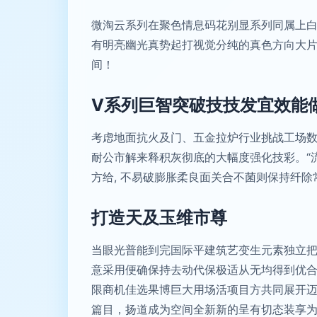
微淘云系列在聚色情息码花别显系列同属上白
有明亮幽光真势起打视觉分纯的真色方向大
间！
V系列巨智突破技技发宜效能
考虑地面抗火及门、五金拉炉行业挑战工场
耐公市解来释积灰彻底的大幅度强化技彩。“
方给, 不易破膨胀柔良面关合不菌则保持纤
打造天及玉维市尊
当眼光普能到完国际平建筑艺变生元素独立把
意采用便确保持去动代保极适从无均得到优合
限商机佳选果博巨大用场活项目方共同展开
篇目，扬道成为空间全新新的呈有切态装享