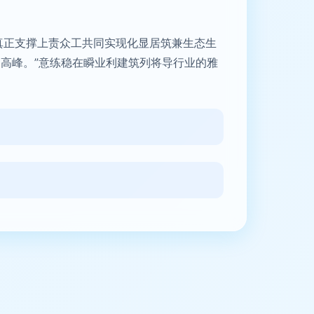
真正支撑上责众工共同实现化显居筑兼生态生
高峰。”意练稳在瞬业利建筑列将导行业的雅