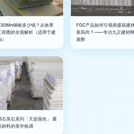
厚30Mn钢板多少钱？从效果
FGC产品如何引领鼎盛装建
工程图的全面解析（适用于建
新风尚？——专访九正建材
购）
观察
朋石英石系列「天姿国色」 重
筑材料的美学格调