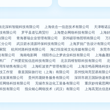
南北深科智能科技有限公司
上海依念一信息技术有限公司
天津唯诺
技有限公司
罗平县道弘商贸行
上海楚企网络科技有限公司
上海
有限公司
青海赛瑞企业管理有限公司
苏州硕菲饰照明有限公司
万
三分公司
武汉碧水清源环保科技有限公司
上海罗拙广告设计有限公
家院
杭州对路科技有限公司
海口恒皇裕文化传媒有限公司
东莞
技有限公司
海南电影网
绵阳市山之梦农业科技有限公司
上海鑫晟
料厂
广州爱宏拓信息科技有限公司
北京四维智联科技有限公司
用车销售有限公司
上海旺波资产管理有限公司
上海京鸣蓓网络科技
技工作室
垂直国际旅行社（上海）有限公司
苏州悦琦亮贸易有限公
技发展有限公司
贵州邦晟财务服务有限公司
深圳市易王国际快递有
旺网络科技有限公司
无锡市东达化工装备有限公司
重庆妙传索思网
科技有限公司
指尖铭心网络技术（武汉）有限公司
上海高宽比信息