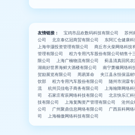
友情链接：
宝鸡市品欢数码科技有限公司
苏州
公司
北京泰亿冠商贸有限公司
东阿汇仓健康科
上海华灏投资管理有限公司
商丘市火柴网络科技
管理有限公司
程力专用汽车股份有限公司销售十
限公司
上海广楠物流有限公司
蓟县清真回民农
湖南好世界海鲜大酒楼有限公司
南宁萧橡网络科
贺励展览有限公司
周易算命
夹江县永恒保温材
饮部
程力专用汽车股份有限公司
随州市润霖专
流
杭州贝佳电子商务有限公司
上海翰降网络科
司
石家庄宥辰网络科技有限公司
北京快乐汇科
技有限公司
上海复陶资产管理有限公司
沧州众
公司
广州聚鼎信息网络有限公司
广西辰科网络
司
上海楠傲网络科技有限公司